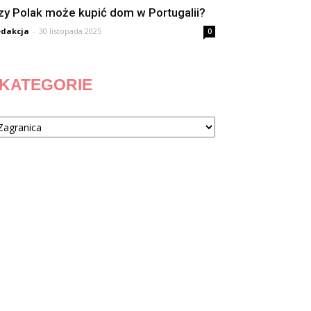
zy Polak może kupić dom w Portugalii?
dakcja
-
30 listopada 2025
0
KATEGORIE
tegorie