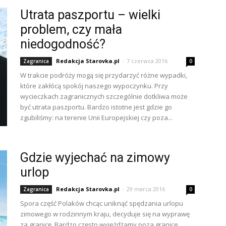
Utrata paszportu – wielki
problem, czy mała
niedogodność?
Redakcja Starovka.pl
-
7 czerwca 2016
Zagranica
0
W trakcie podróży mogą się przydarzyć różne wypadki,
które zakłócą spokój naszego wypoczynku. Przy
wycieczkach zagranicznych szczególnie dotkliwa może
być utrata paszportu. Bardzo istotne jest gdzie go
zgubiliśmy: na terenie Unii Europejskiej czy poza...
Gdzie wyjechać na zimowy
urlop
Redakcja Starovka.pl
-
29 marca 2016
Zagranica
0
Spora część Polaków chcąc uniknąć spędzania urlopu
zimowego w rodzinnym kraju, decyduje się na wyprawę
za granicę. Bardzo często wyjeżdżamy poza granice