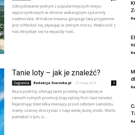
K
Zdecydowanie jednym z popularniejszych miejsc
Z
wypoczynkowych w okresie wakacyjnym są kurorty
nadmorskie. W trakcie trwania gorącego lata przyjemnie
Re
jest ochłodzić się, pływając w zimnym morzu. Większość z
nas decyduje się na wyjazdy nad...
E
n
Re
Tanie loty – jak je znaleźć?
M
d
Redakcja Starovka.pl
-
25 maja 2016
Zagranica
0
Re
Biura podróży oferują tanie przeloty najczęściej w
ramach rożnych promocji (najczęściej first i last minute).
Rejestrując bilet kilka miesięcy przed odlotem samolotu,
C
mamy szansę skorzystać z naprawdę dużej zniżki. Warto
T
pamiętać o tym, iż...
Re