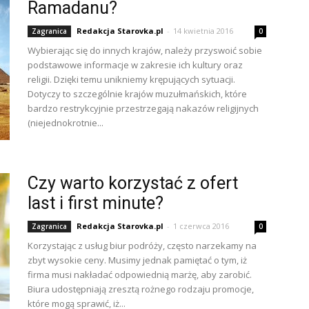
Ramadanu?
Redakcja Starovka.pl
-
14 kwietnia 2016
Zagranica
0
Wybierając się do innych krajów, należy przyswoić sobie
podstawowe informacje w zakresie ich kultury oraz
religii. Dzięki temu unikniemy krępujących sytuacji.
Dotyczy to szczególnie krajów muzułmańskich, które
bardzo restrykcyjnie przestrzegają nakazów religijnych
(niejednokrotnie...
Czy warto korzystać z ofert
last i first minute?
Redakcja Starovka.pl
-
1 czerwca 2016
Zagranica
0
Korzystając z usług biur podróży, często narzekamy na
zbyt wysokie ceny. Musimy jednak pamiętać o tym, iż
firma musi nakładać odpowiednią marżę, aby zarobić.
Biura udostępniają zresztą rożnego rodzaju promocje,
które mogą sprawić, iż...