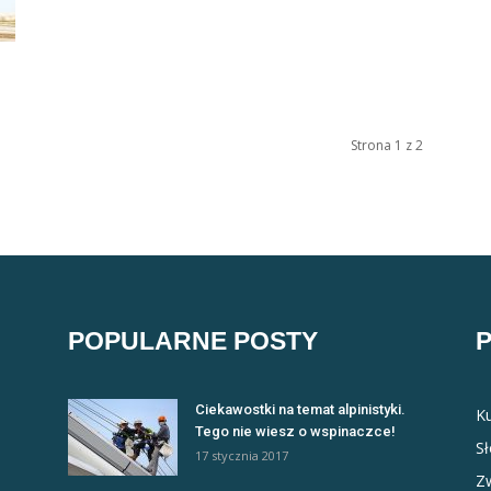
Strona 1 z 2
POPULARNE POSTY
Ciekawostki na temat alpinistyki.
Ku
Tego nie wiesz o wspinaczce!
S
17 stycznia 2017
Zw