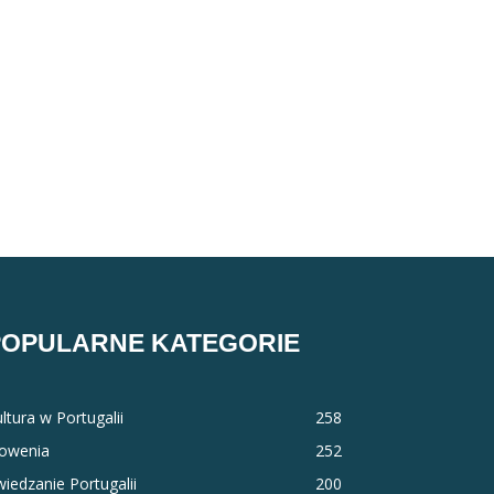
POPULARNE KATEGORIE
ltura w Portugalii
258
łowenia
252
iedzanie Portugalii
200