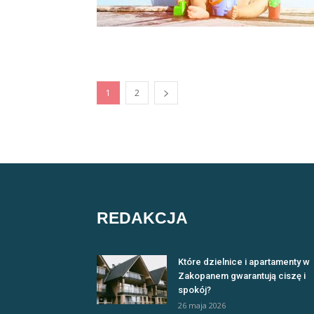
1
2
REDAKCJA
Które dzielnice i apartamenty w
Zakopanem gwarantują ciszę i
spokój?
26 maja 2026