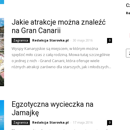
C
Re
Jakie atrakcje można znaleźć
na Gran Canarii
Redakcja Starovka.pl
-
30 maja 2016
Zagranica
0
Ka
Wyspy Kanaryjskie są miejscem, w którym można
spędzić miło czas z całą rodziną. Mowa tutaj szczególnie
o jednej z nich - Grand Canarii, która oferuje wiele
różnych atrakcji zarówno dla starszych, jak i młodszych...
Egzotyczna wycieczka na
Jamajkę
Redakcja Starovka.pl
-
17 maja 2016
Zagranica
0