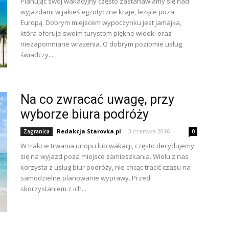
Planując swój wakacyjny często zastanawiamy się nad
wyjazdami w jakieś egzotyczne kraje, leżące poza
Europą. Dobrym miejscem wypoczynku jest Jamajka,
która oferuje swoim turystom piękne widoki oraz
niezapomniane wrażenia. O dobrym poziomie usług
świadczy...
Na co zwracać uwagę, przy
wyborze biura podróży
Redakcja Starovka.pl
-
3 czerwca 2016
Zagranica
0
W trakcie trwania urlopu lub wakacji, często decydujemy
się na wyjazd poza miejsce zamieszkania. Wielu z nas
korzysta z usług biur podróży, nie chcąc tracić czasu na
samodzielne planowanie wyprawy. Przed
skorzystaniem z ich...