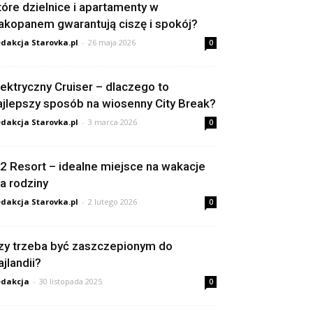
tóre dzielnice i apartamenty w
akopanem gwarantują ciszę i spokój?
dakcja Starovka.pl
-
26 maja 2026
0
lektryczny Cruiser – dlaczego to
ajlepszy sposób na wiosenny City Break?
dakcja Starovka.pl
-
3 marca 2026
0
2 Resort – idealne miejsce na wakacje
la rodziny
dakcja Starovka.pl
-
2 lutego 2026
0
zy trzeba być zaszczepionym do
ajlandii?
dakcja
-
30 listopada 2025
0