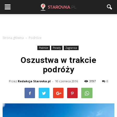
Strona główna
Podróże
Podróże
Porady
Zagranica
Oszustwa w trakcie
podróży
Przez
Redakcja Starovka.pl
-
10 czerwca 2016
3197
0