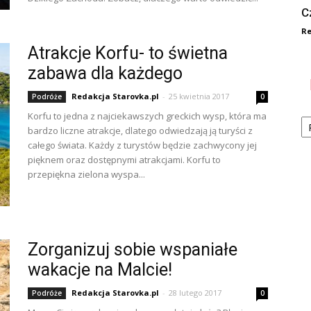
C
Re
Atrakcje Korfu- to świetna
zabawa dla każdego
Redakcja Starovka.pl
-
25 kwietnia 2017
Podróże
0
Ka
Korfu to jedna z najciekawszych greckich wysp, która ma
bardzo liczne atrakcje, dlatego odwiedzają ją turyści z
całego świata. Każdy z turystów będzie zachwycony jej
pięknem oraz dostępnymi atrakcjami. Korfu to
przepiękna zielona wyspa...
Zorganizuj sobie wspaniałe
wakacje na Malcie!
Redakcja Starovka.pl
-
28 lutego 2017
Podróże
0