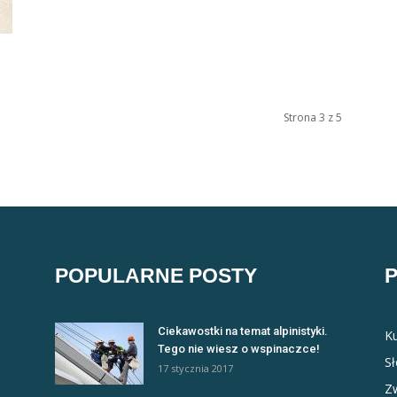
Strona 3 z 5
POPULARNE POSTY
Ciekawostki na temat alpinistyki.
Ku
Tego nie wiesz o wspinaczce!
S
17 stycznia 2017
Zw