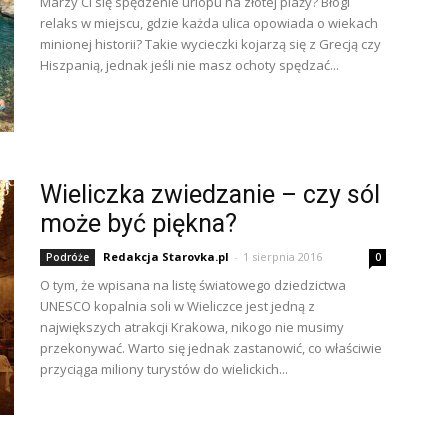
Marzy Ci się spędzenie urlopu na złotej plaży? Błogi
relaks w miejscu, gdzie każda ulica opowiada o wiekach
minionej historii? Takie wycieczki kojarzą się z Grecją czy
Hiszpanią, jednak jeśli nie masz ochoty spędzać...
Wieliczka zwiedzanie – czy sól
może być piękna?
Redakcja Starovka.pl
-
1 sierpnia 2016
Podróże
0
O tym, że wpisana na listę światowego dziedzictwa
UNESCO kopalnia soli w Wieliczce jest jedną z
największych atrakcji Krakowa, nikogo nie musimy
przekonywać. Warto się jednak zastanowić, co właściwie
przyciąga miliony turystów do wielickich...