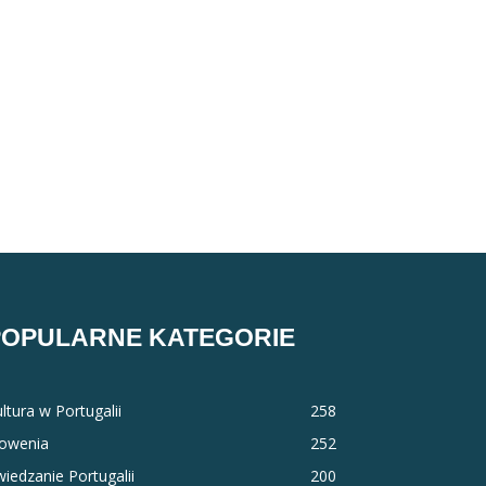
POPULARNE KATEGORIE
ltura w Portugalii
258
łowenia
252
iedzanie Portugalii
200