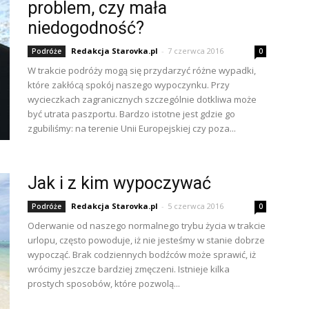
problem, czy mała
niedogodność?
Redakcja Starovka.pl
-
7 czerwca 2016
Podróże
0
W trakcie podróży mogą się przydarzyć różne wypadki,
które zakłócą spokój naszego wypoczynku. Przy
wycieczkach zagranicznych szczególnie dotkliwa może
być utrata paszportu. Bardzo istotne jest gdzie go
zgubiliśmy: na terenie Unii Europejskiej czy poza...
Jak i z kim wypoczywać
Redakcja Starovka.pl
-
5 czerwca 2016
Podróże
0
Oderwanie od naszego normalnego trybu życia w trakcie
urlopu, często powoduje, iż nie jesteśmy w stanie dobrze
wypocząć. Brak codziennych bodźców może sprawić, iż
wrócimy jeszcze bardziej zmęczeni. Istnieje kilka
prostych sposobów, które pozwolą...