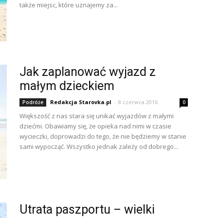
także miejsc, które uznajemy za...
Jak zaplanować wyjazd z
małym dzieckiem
Redakcja Starovka.pl
-
8 czerwca 2016
Podróże
0
Większość z nas stara się unikać wyjazdów z małymi
dziećmi. Obawiamy się, że opieka nad nimi w czasie
wycieczki, doprowadzi do tego, że nie będziemy w stanie
sami wypocząć. Wszystko jednak zależy od dobrego...
Utrata paszportu – wielki