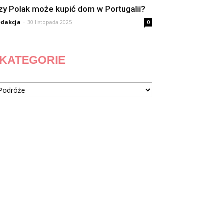
zy Polak może kupić dom w Portugalii?
dakcja
-
30 listopada 2025
0
KATEGORIE
tegorie