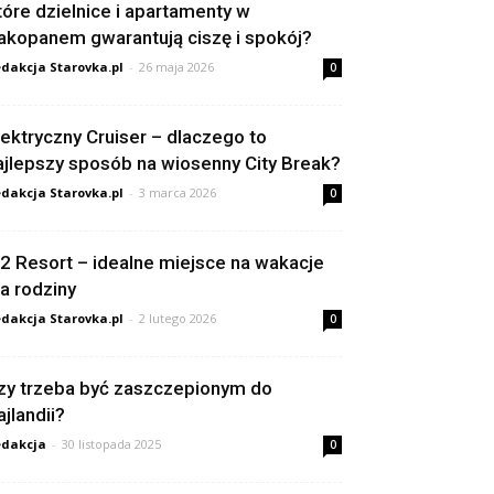
tóre dzielnice i apartamenty w
akopanem gwarantują ciszę i spokój?
dakcja Starovka.pl
-
26 maja 2026
0
lektryczny Cruiser – dlaczego to
ajlepszy sposób na wiosenny City Break?
dakcja Starovka.pl
-
3 marca 2026
0
2 Resort – idealne miejsce na wakacje
la rodziny
dakcja Starovka.pl
-
2 lutego 2026
0
zy trzeba być zaszczepionym do
ajlandii?
dakcja
-
30 listopada 2025
0