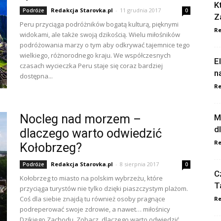
K
Redakcja Starovka.pl
-
11 grudnia 2017
Podróże
0
Z
Peru przyciąga podróżników bogatą kulturą, pięknymi
Re
widokami, ale także swoją dzikością. Wielu miłośników
podróżowania marzy o tym aby odkrywać tajemnice tego
wielkiego, różnorodnego kraju. We współczesnych
E
czasach wycieczka Peru staje się coraz bardziej
n
dostępna...
Re
Nocleg nad morzem –
M
d
dlaczego warto odwiedzić
Re
Kołobrzeg?
Redakcja Starovka.pl
-
8 sierpnia 2017
Podróże
0
C
Kołobrzeg to miasto na polskim wybrzeżu, które
T
przyciąga turystów nie tylko dzięki piaszczystym plażom.
Coś dla siebie znajdą tu również osoby pragnące
Re
podreperować swoje zdrowie, a nawet… miłośnicy
Dzikiego Zachodu. Zobacz, dlaczego warto odwiedzić...