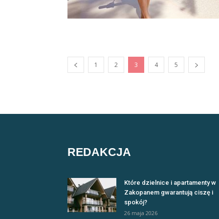
1
2
3
4
5
REDAKCJA
Które dzielnice i apartamenty w
Zakopanem gwarantują ciszę i
spokój?
26 maja 2026