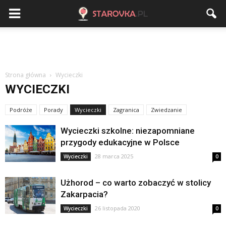
Strona główna
Wycieczki
WYCIECZKI
Podróże
Porady
Wycieczki
Zagranica
Zwiedzanie
Wycieczki szkolne: niezapomniane
przygody edukacyjne w Polsce
28 marca 2025
Wycieczki
0
Użhorod – co warto zobaczyć w stolicy
Zakarpacia?
26 listopada 2020
Wycieczki
0