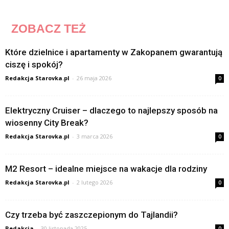
ZOBACZ TEŻ
Które dzielnice i apartamenty w Zakopanem gwarantują
ciszę i spokój?
Redakcja Starovka.pl
-
26 maja 2026
0
Elektryczny Cruiser – dlaczego to najlepszy sposób na
wiosenny City Break?
Redakcja Starovka.pl
-
3 marca 2026
0
M2 Resort – idealne miejsce na wakacje dla rodziny
Redakcja Starovka.pl
-
2 lutego 2026
0
Czy trzeba być zaszczepionym do Tajlandii?
Redakcja
-
30 listopada 2025
0