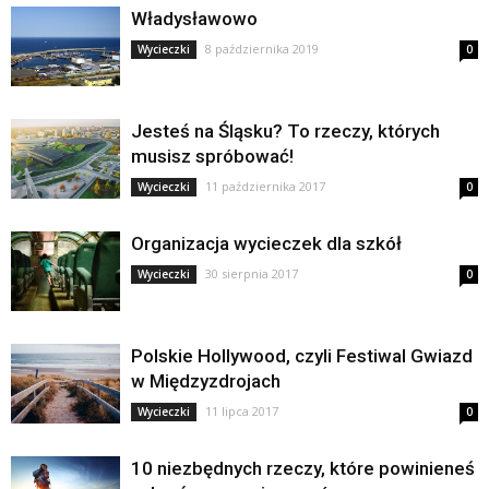
Władysławowo
8 października 2019
Wycieczki
0
Jesteś na Śląsku? To rzeczy, których
musisz spróbować!
11 października 2017
Wycieczki
0
Organizacja wycieczek dla szkół
30 sierpnia 2017
Wycieczki
0
Polskie Hollywood, czyli Festiwal Gwiazd
w Międzyzdrojach
11 lipca 2017
Wycieczki
0
10 niezbędnych rzeczy, które powinieneś