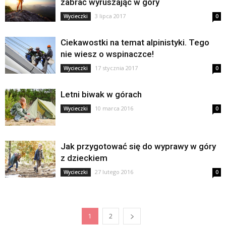
zabrać wyruszając w góry
3 lipca 2017
Wycieczki
0
Ciekawostki na temat alpinistyki. Tego
nie wiesz o wspinaczce!
17 stycznia 2017
Wycieczki
0
Letni biwak w górach
10 marca 2016
Wycieczki
0
Jak przygotować się do wyprawy w góry
z dzieckiem
27 lutego 2016
Wycieczki
0
1
2