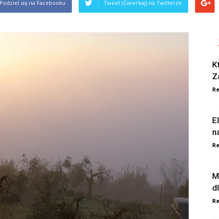
Podziel się na Facebooku
Tweet (Ćwierkaj) na Twitterze
K
Z
Re
E
n
Re
M
d
Re