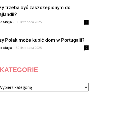
zy trzeba być zaszczepionym do
ajlandii?
dakcja
-
30 listopada 2025
0
zy Polak może kupić dom w Portugalii?
dakcja
-
30 listopada 2025
0
KATEGORIE
tegorie