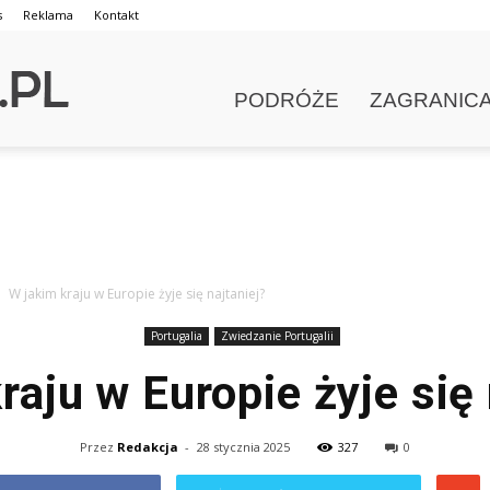
s
Reklama
Kontakt
PODRÓŻE
ZAGRANIC
W jakim kraju w Europie żyje się najtaniej?
Portugalia
Zwiedzanie Portugalii
raju w Europie żyje się 
Przez
Redakcja
-
28 stycznia 2025
327
0