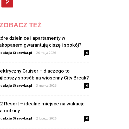
ZOBACZ TEŻ
tóre dzielnice i apartamenty w
akopanem gwarantują ciszę i spokój?
dakcja Starovka.pl
-
26 maja 2026
0
lektryczny Cruiser – dlaczego to
ajlepszy sposób na wiosenny City Break?
dakcja Starovka.pl
-
3 marca 2026
0
2 Resort – idealne miejsce na wakacje
la rodziny
dakcja Starovka.pl
-
2 lutego 2026
0