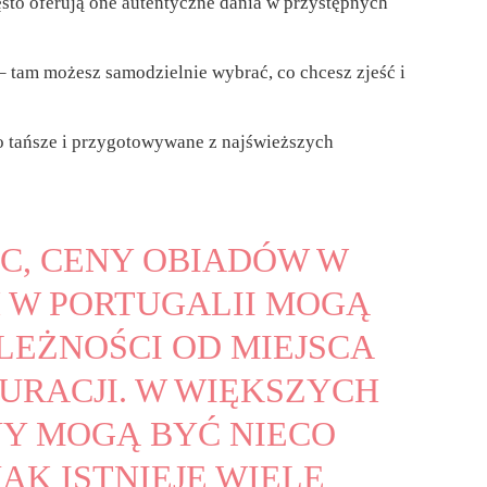
ęsto oferują one autentyczne dania w przystępnych
 – tam możesz samodzielnie wybrać, co chcesz zjeść i
o tańsze i przygotowywane z najświeższych
, CENY OBIADÓW W
 W PORTUGALII MOGĄ
ALEŻNOŚCI OD MIEJSCA
AURACJI. W WIĘKSZYCH
Y MOGĄ BYĆ NIECO
AK ISTNIEJE WIELE