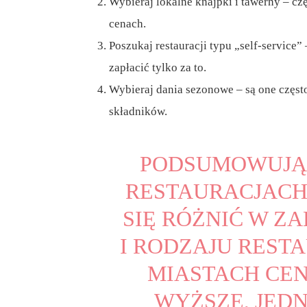
Wybieraj lokalne knajpki i tawerny – cz
cenach.
Poszukaj restauracji typu „self-service”
zapłacić tylko za to.
Wybieraj dania sezonowe – są one częst
składników.
PODSUMOWUJĄC
RESTAURACJACH
SIĘ RÓŻNIĆ W Z
I RODZAJU REST
MIASTACH CEN
WYŻSZE, JEDN