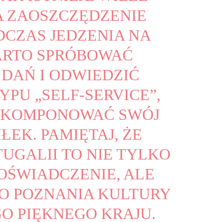
 ZAOSZCZĘDZENIE
DCZAS JEDZENIA NA
ARTO SPRÓBOWAĆ
DAŃ I ODWIEDZIĆ
YPU „SELF-SERVICE”,
SKOMPONOWAĆ SWÓJ
ŁEK. PAMIĘTAJ, ŻE
TUGALII TO NIE TYLKO
ŚWIADCZENIE, ALE
O POZNANIA KULTURY
GO PIĘKNEGO KRAJU.