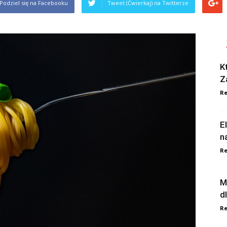
Podziel się na Facebooku
Tweet (Ćwierkaj) na Twitterze
K
Z
Re
E
n
Re
M
d
Re