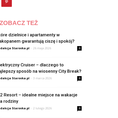
ZOBACZ TEŻ
tóre dzielnice i apartamenty w
akopanem gwarantują ciszę i spokój?
dakcja Starovka.pl
-
26 maja 2026
0
lektryczny Cruiser – dlaczego to
ajlepszy sposób na wiosenny City Break?
dakcja Starovka.pl
-
3 marca 2026
0
2 Resort – idealne miejsce na wakacje
la rodziny
dakcja Starovka.pl
-
2 lutego 2026
0