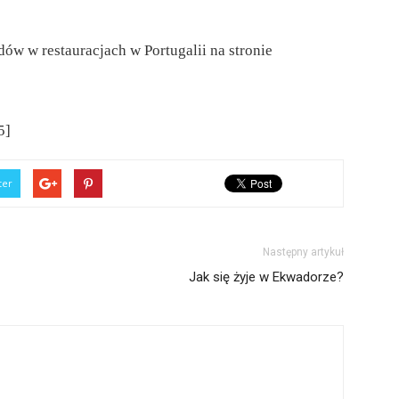
ów w restauracjach w Portugalii na stronie
5]
ter
Następny artykuł
Jak się żyje w Ekwadorze?