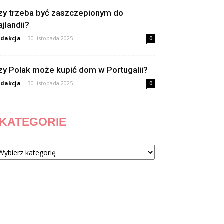
zy trzeba być zaszczepionym do
ajlandii?
dakcja
-
30 listopada 2025
0
zy Polak może kupić dom w Portugalii?
dakcja
-
30 listopada 2025
0
KATEGORIE
tegorie