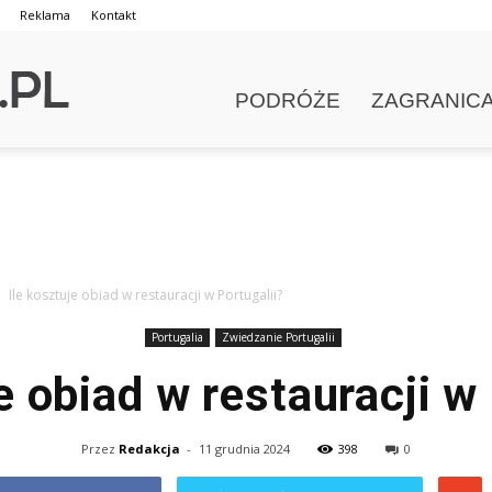
Reklama
Kontakt
PODRÓŻE
ZAGRANIC
Ile kosztuje obiad w restauracji w Portugalii?
Portugalia
Zwiedzanie Portugalii
e obiad w restauracji w
Przez
Redakcja
-
11 grudnia 2024
398
0