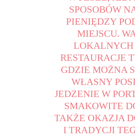
SPOSOBÓW NA
PIENIĘDZY PO
MIEJSCU. W
LOKALNYCH 
RESTAURACJE T
GDZIE MOŻNA 
WŁASNY POSI
JEDZENIE W POR
SMAKOWITE DO
TAKŻE OKAZJA D
I TRADYCJI TE