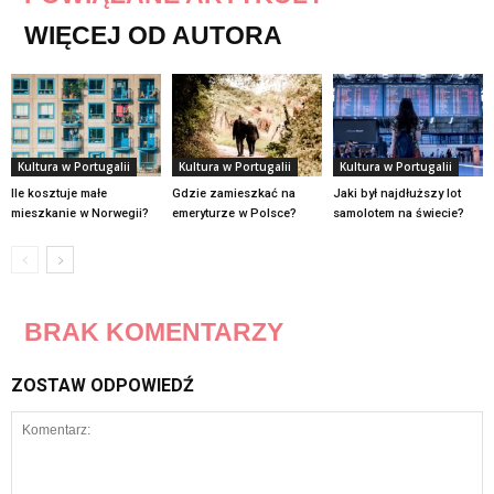
WIĘCEJ OD AUTORA
Kultura w Portugalii
Kultura w Portugalii
Kultura w Portugalii
Ile kosztuje małe
Gdzie zamieszkać na
Jaki był najdłuższy lot
mieszkanie w Norwegii?
emeryturze w Polsce?
samolotem na świecie?
BRAK KOMENTARZY
ZOSTAW ODPOWIEDŹ