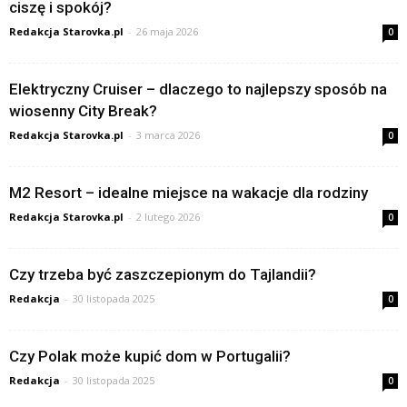
ciszę i spokój?
Redakcja Starovka.pl
-
26 maja 2026
0
Elektryczny Cruiser – dlaczego to najlepszy sposób na
wiosenny City Break?
Redakcja Starovka.pl
-
3 marca 2026
0
M2 Resort – idealne miejsce na wakacje dla rodziny
Redakcja Starovka.pl
-
2 lutego 2026
0
Czy trzeba być zaszczepionym do Tajlandii?
Redakcja
-
30 listopada 2025
0
Czy Polak może kupić dom w Portugalii?
Redakcja
-
30 listopada 2025
0