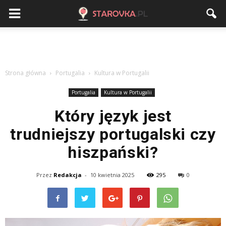
Strona główna
Portugalia
Kultura w Portugalii
Portugalia
Kultura w Portugalii
Który język jest
trudniejszy portugalski czy
hiszpański?
Przez
Redakcja
-
10 kwietnia 2025
295
0