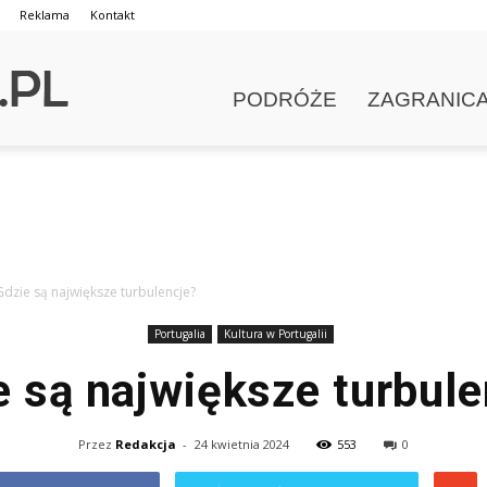
Reklama
Kontakt
PODRÓŻE
ZAGRANIC
Gdzie są największe turbulencje?
Portugalia
Kultura w Portugalii
e są największe turbule
Przez
Redakcja
-
24 kwietnia 2024
553
0