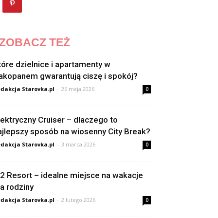
ZOBACZ TEŻ
tóre dzielnice i apartamenty w
akopanem gwarantują ciszę i spokój?
dakcja Starovka.pl
-
26 maja 2026
0
lektryczny Cruiser – dlaczego to
ajlepszy sposób na wiosenny City Break?
dakcja Starovka.pl
-
3 marca 2026
0
2 Resort – idealne miejsce na wakacje
la rodziny
dakcja Starovka.pl
-
2 lutego 2026
0