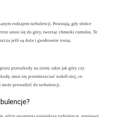
kanym rodzajem turbulencji. Powstają, gdy słońce
trze unosi się do góry, tworząc chmurki cumulus. Te
zcza jeśli są duże i gwałtownie rosną.
zez przeszkody na ziemi, takie jak góry czy
kodę, musi się przemieszczać wokół niej, co
 może prowadzić do turbulencji.
rbulencje?
e, gdzie występują największe turbulencje, ponieważ