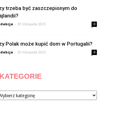
zy trzeba być zaszczepionym do
ajlandii?
dakcja
-
30 listopada 2025
0
zy Polak może kupić dom w Portugalii?
dakcja
-
30 listopada 2025
0
KATEGORIE
tegorie