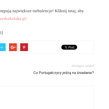
ępują największe turbulencje! Kliknij tutaj, aby
zedszkolaka.pl/
5]
ter
Następny artykuł
Co Portugalczycy jedzą na śniadanie?