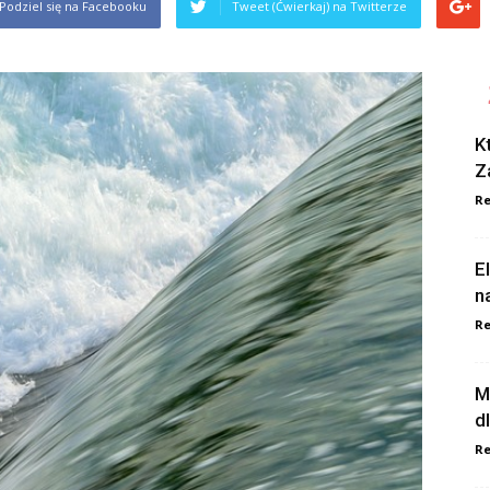
Podziel się na Facebooku
Tweet (Ćwierkaj) na Twitterze
K
Z
Re
E
n
Re
M
d
Re