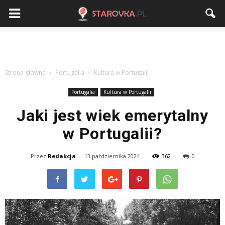
Strona główna
Portugalia
Kultura w Portugalii
Portugalia
Kultura w Portugalii
Jaki jest wiek emerytalny
w Portugalii?
Przez
Redakcja
-
13 października 2024
362
0