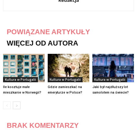
POWIĄZANE ARTYKUŁY
WIĘCEJ OD AUTORA
Kultura w Portugalii
Kultura w Portugalii
Kultura w Portugalii
Ile kosztuje małe
Gdzie zamieszkać na
Jaki był najdłuższy lot
mieszkanie w Norwegii?
emeryturze w Polsce?
samolotem na świecie?
BRAK KOMENTARZY