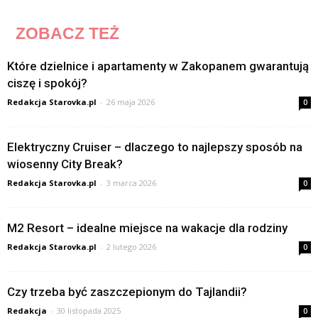
ZOBACZ TEŻ
Które dzielnice i apartamenty w Zakopanem gwarantują
ciszę i spokój?
Redakcja Starovka.pl
-
26 maja 2026
0
Elektryczny Cruiser – dlaczego to najlepszy sposób na
wiosenny City Break?
Redakcja Starovka.pl
-
3 marca 2026
0
M2 Resort – idealne miejsce na wakacje dla rodziny
Redakcja Starovka.pl
-
2 lutego 2026
0
Czy trzeba być zaszczepionym do Tajlandii?
Redakcja
-
30 listopada 2025
0