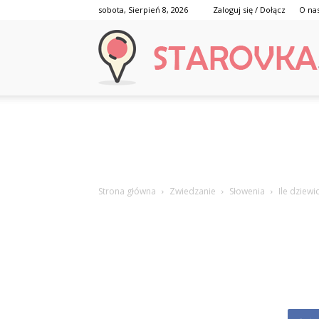
sobota, Sierpień 8, 2026
Zaloguj się / Dołącz
O na
Strona główna
Zwiedzanie
Słowenia
Ile dziewi