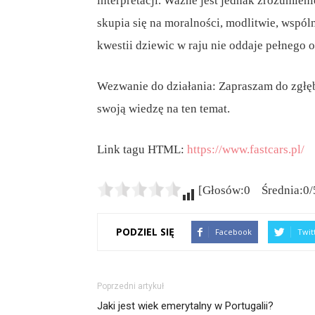
interpretacji. Ważne jest jednak zrozumienie
skupia się na moralności, modlitwie, wspóln
kwestii dziewic w raju nie oddaje pełnego o
Wezwanie do działania: Zapraszam do zgłębi
swoją wiedzę na ten temat.
Link tagu HTML:
https://www.fastcars.pl/
[Głosów:0 Średnia:0/
PODZIEL SIĘ
Facebook
Twit
Poprzedni artykuł
Jaki jest wiek emerytalny w Portugalii?