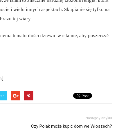
, że islam to znacznie bardziej złożona religia, która
ocie i wielu innych aspektach. Skupianie się tylko na
brazu tej wiary.
enia tematu ilości dziewic w islamie, aby poszerzyć
5]
ter
Następny artykuł
Czy Polak może kupić dom we Włoszech?