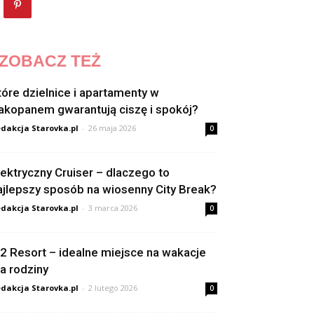
ZOBACZ TEŻ
tóre dzielnice i apartamenty w
akopanem gwarantują ciszę i spokój?
dakcja Starovka.pl
-
26 maja 2026
0
lektryczny Cruiser – dlaczego to
ajlepszy sposób na wiosenny City Break?
dakcja Starovka.pl
-
3 marca 2026
0
2 Resort – idealne miejsce na wakacje
la rodziny
dakcja Starovka.pl
-
2 lutego 2026
0