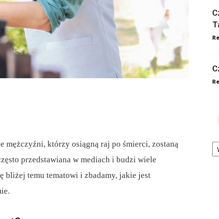
C
T
Re
C
Re
Ka
e mężczyźni, którzy osiągną raj po śmierci, zostaną
często przedstawiana w mediach i budzi wiele
 bliżej temu tematowi i zbadamy, jakie jest
ie.