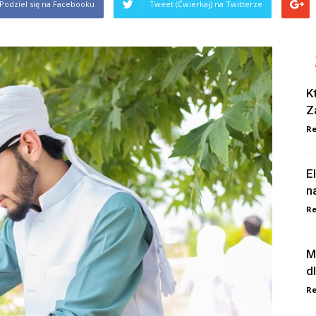
Podziel się na Facebooku
Tweet (Ćwierkaj) na Twitterze
K
Z
Re
E
n
Re
M
d
Re