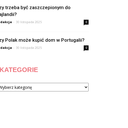
zy trzeba być zaszczepionym do
ajlandii?
dakcja
-
30 listopada 2025
0
zy Polak może kupić dom w Portugalii?
dakcja
-
30 listopada 2025
0
KATEGORIE
tegorie