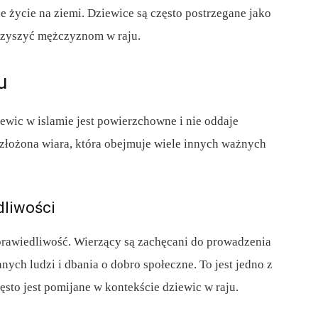
e życie na ziemi. Dziewice są często postrzegane jako
arzyszyć mężczyznom w raju.
u
iewic w islamie jest powierzchowne i nie oddaje
 i złożona wiara, która obejmuje wiele innych ważnych
dliwości
sprawiedliwość. Wierzący są zachęcani do prowadzenia
nych ludzi i dbania o dobro społeczne. To jest jedno z
ęsto jest pomijane w kontekście dziewic w raju.