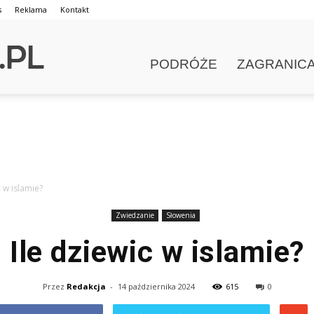
s
Reklama
Kontakt
PODRÓŻE
ZAGRANIC
c w islamie?
Zwiedzanie
Słowenia
Ile dziewic w islamie?
Przez
Redakcja
-
14 października 2024
615
0