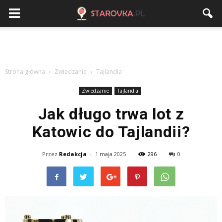
Strona główna
Zwiedzanie
Tajlandia
Zwiedzanie
Tajlandia
Jak długo trwa lot z
Katowic do Tajlandii?
Przez
Redakcja
-
1 maja 2025
296
0