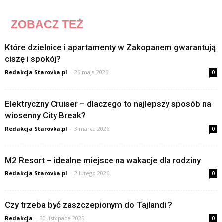
ZOBACZ TEŻ
Które dzielnice i apartamenty w Zakopanem gwarantują
ciszę i spokój?
Redakcja Starovka.pl
-
26 maja 2026
0
Elektryczny Cruiser – dlaczego to najlepszy sposób na
wiosenny City Break?
Redakcja Starovka.pl
-
3 marca 2026
0
M2 Resort – idealne miejsce na wakacje dla rodziny
Redakcja Starovka.pl
-
2 lutego 2026
0
Czy trzeba być zaszczepionym do Tajlandii?
Redakcja
-
30 listopada 2025
0