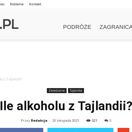
nas
Reklama
Kontakt
PODRÓŻE
ZAGRANIC
lu z Tajlandii?
Zwiedzanie
Tajlandia
Ile alkoholu z Tajlandii
Przez
Redakcja
-
20 listopada 2025
321
0