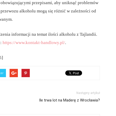
z obowiązującymi przepisami, aby uniknąć problemów
e przewozu alkoholu mogą się różnić w zależności od
owanym.
nia informacji na temat ilości alkoholu z Tajlandii.
j:
https://www.kontakt-handlowy.pl/
.
5]
ter
Następny artykuł
Ile trwa lot na Maderę z Wrocławia?