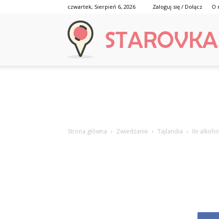
czwartek, Sierpień 6, 2026
Zaloguj się / Dołącz
O 
Strona główna
Zwiedzanie
Tajlandia
Ile alkoho