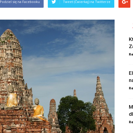
Podziel się na Facebooku
Tweet (Ćwierkaj) na Twitterze
K
Z
Re
E
n
Re
M
d
Re