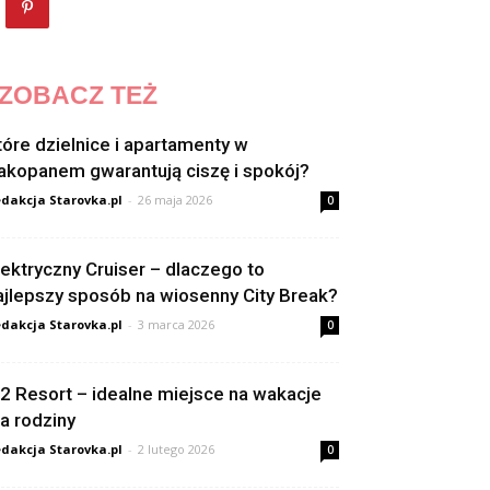
ZOBACZ TEŻ
tóre dzielnice i apartamenty w
akopanem gwarantują ciszę i spokój?
dakcja Starovka.pl
-
26 maja 2026
0
lektryczny Cruiser – dlaczego to
ajlepszy sposób na wiosenny City Break?
dakcja Starovka.pl
-
3 marca 2026
0
2 Resort – idealne miejsce na wakacje
la rodziny
dakcja Starovka.pl
-
2 lutego 2026
0