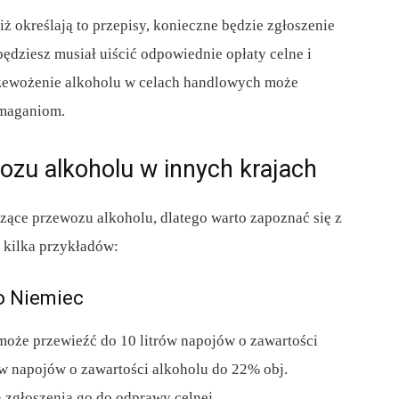
iż określają to przepisy, konieczne będzie zgłoszenie
ędziesz musiał uiścić odpowiednie opłaty celne i
rzewożenie alkoholu w celach handlowych może
maganiom.
ozu alkoholu w innych krajach
zące przewozu alkoholu, dlatego warto zapoznać się z
 kilka przykładów:
do Niemiec
może przewieźć do 10 litrów napojów o zawartości
ów napojów o zawartości alkoholu do 22% obj.
 zgłoszenia go do odprawy celnej.