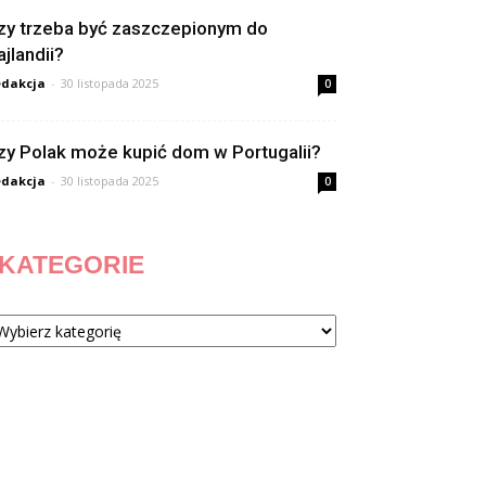
zy trzeba być zaszczepionym do
ajlandii?
dakcja
-
30 listopada 2025
0
zy Polak może kupić dom w Portugalii?
dakcja
-
30 listopada 2025
0
KATEGORIE
tegorie