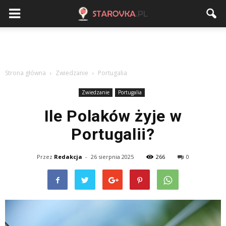
Strona główna
Zwiedzanie
Portugalia
Zwiedzanie
Portugalia
Ile Polaków żyje w
Portugalii?
Przez
Redakcja
-
26 sierpnia 2025
266
0