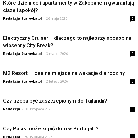
Które dzielnice i apartamenty w Zakopanem gwarantują
ciszę i spokój?
Redakcja Starovka.pl
-
26 maja 2026
0
Elektryczny Cruiser – dlaczego to najlepszy sposób na
wiosenny City Break?
Redakcja Starovka.pl
-
3 marca 2026
0
M2 Resort – idealne miejsce na wakacje dla rodziny
Redakcja Starovka.pl
-
2 lutego 2026
0
Czy trzeba być zaszczepionym do Tajlandii?
Redakcja
-
30 listopada 2025
0
Czy Polak może kupić dom w Portugalii?
Redakcja
-
30 listopada 2025
0