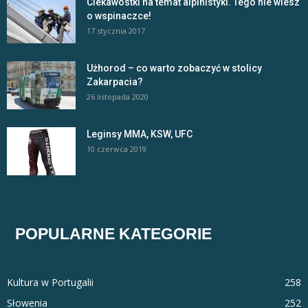
Ciekawostki na temat alpinistyki. Tego nie wiesz
o wspinaczce!
17 stycznia 2017
Użhorod – co warto zobaczyć w stolicy
Zakarpacia?
26 listopada 2020
Leginsy MMA, KSW, UFC
10 czerwca 2019
POPULARNE KATEGORIE
Kultura w Portugalii
258
Słowenia
252