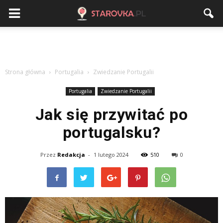
Strona główna
Portugalia
Zwiedzanie Portugalii
Portugalia
Zwiedzanie Portugalii
Jak się przywitać po
portugalsku?
Przez
Redakcja
-
1 lutego 2024
510
0