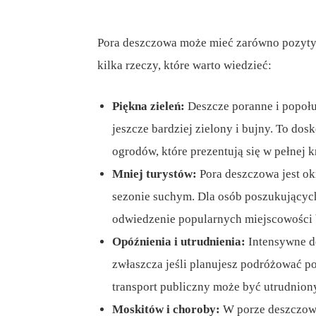
Pora deszczowa może mieć zarówno pozytyw
kilka rzeczy, które warto wiedzieć:
Piękna zieleń:
Deszcze poranne i popołud
jeszcze bardziej zielony i bujny. To do
ogrodów, które prezentują się w pełnej k
Mniej turystów:
Pora deszczowa jest okr
sezonie suchym. Dla osób poszukujących 
odwiedzenie popularnych miejscowości 
Opóźnienia i utrudnienia:
Intensywne d
zwłaszcza jeśli planujesz podróżować p
transport publiczny może być utrudnion
Moskitów i choroby:
W porze deszczowe