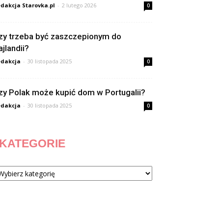
dakcja Starovka.pl
-
2 lutego 2026
0
zy trzeba być zaszczepionym do
ajlandii?
dakcja
-
30 listopada 2025
0
zy Polak może kupić dom w Portugalii?
dakcja
-
30 listopada 2025
0
KATEGORIE
tegorie