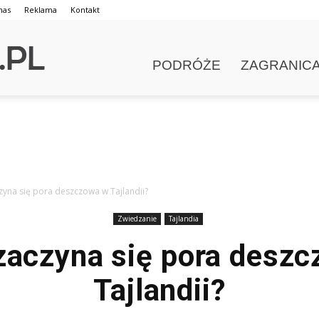
nas
Reklama
Kontakt
PODRÓŻE
ZAGRANIC
zyna się pora deszczowa w Tajlandii?
Zwiedzanie
Tajlandia
zaczyna się pora desz
Tajlandii?