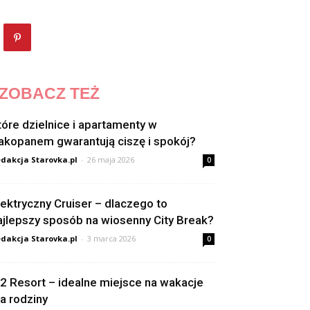
ZOBACZ TEŻ
tóre dzielnice i apartamenty w
akopanem gwarantują ciszę i spokój?
dakcja Starovka.pl
-
26 maja 2026
0
lektryczny Cruiser – dlaczego to
ajlepszy sposób na wiosenny City Break?
dakcja Starovka.pl
-
3 marca 2026
0
2 Resort – idealne miejsce na wakacje
la rodziny