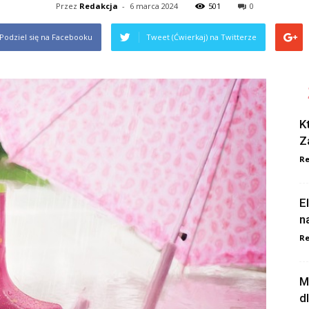
Przez
Redakcja
-
6 marca 2024
501
0
Podziel się na Facebooku
Tweet (Ćwierkaj) na Twitterze
K
Z
Re
E
n
Re
M
d