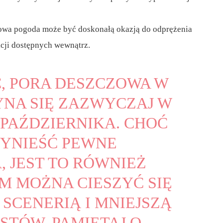
wa pogoda może być doskonałą okazją do odprężenia
akcji dostępnych wewnątrz.
 PORA DESZCZOWA W
YNA SIĘ ZAZWYCZAJ W
 PAŹDZIERNIKA. CHOĆ
YNIEŚĆ PEWNE
, JEST TO RÓWNIEŻ
M MOŻNA CIESZYĆ SIĘ
 SCENERIĄ I MNIEJSZĄ
STÓW. PAMIĘTAJ O