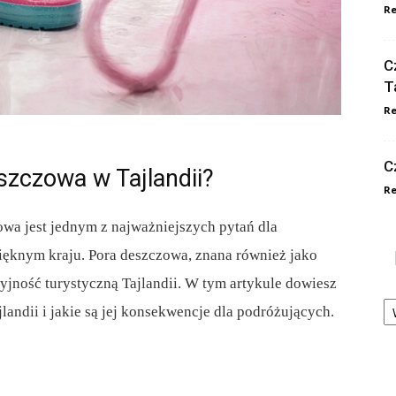
Re
C
T
Re
C
szczowa w Tajlandii?
Re
owa jest jednym z najważniejszych pytań dla
ięknym kraju. Pora deszczowa, znana również jako
jność turystyczną Tajlandii. W tym artykule dowiesz
Ka
landii i jakie są jej konsekwencje dla podróżujących.