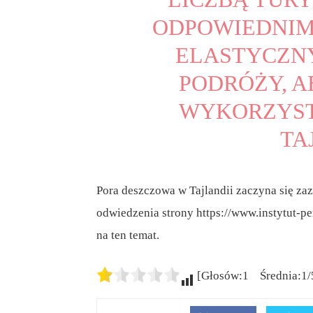
ODPOWIEDNIM
ELASTYCZNY
PODRÓŻY, A
WYKORZYST
TA
Pora deszczowa w Tajlandii zaczyna się za
odwiedzenia strony https://www.instytut-p
na ten temat.
[Głosów:1 Średnia:1/