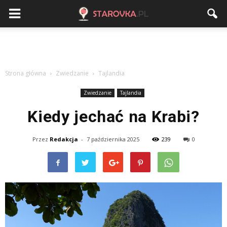
Strona główna
Zwiedzanie
Tajlandia
Zwiedzanie
Tajlandia
Kiedy jechać na Krabi?
Przez
Redakcja
-
7 października 2025
239
0