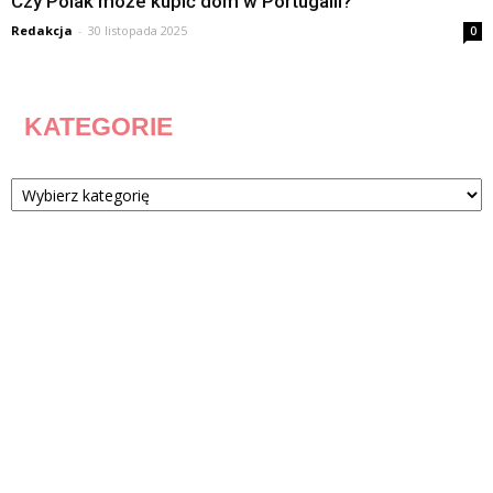
Czy Polak może kupić dom w Portugalii?
Redakcja
-
30 listopada 2025
0
KATEGORIE
Kategorie