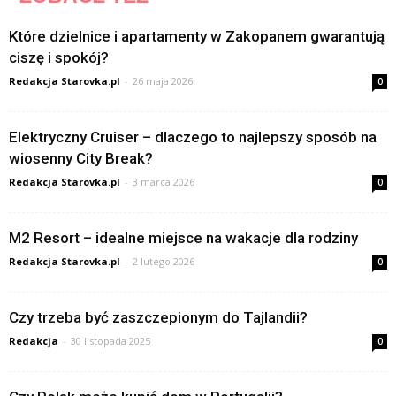
Które dzielnice i apartamenty w Zakopanem gwarantują
ciszę i spokój?
Redakcja Starovka.pl
-
26 maja 2026
0
Elektryczny Cruiser – dlaczego to najlepszy sposób na
wiosenny City Break?
Redakcja Starovka.pl
-
3 marca 2026
0
M2 Resort – idealne miejsce na wakacje dla rodziny
Redakcja Starovka.pl
-
2 lutego 2026
0
Czy trzeba być zaszczepionym do Tajlandii?
Redakcja
-
30 listopada 2025
0