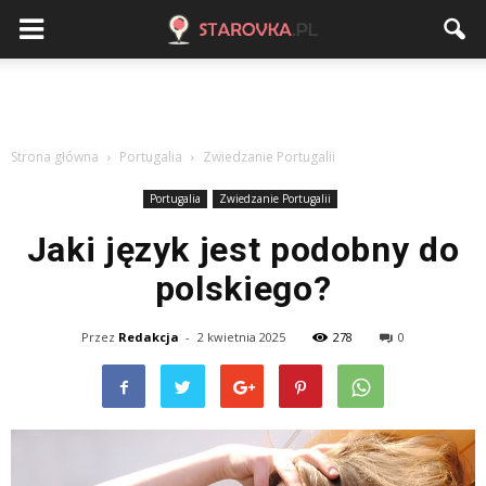
Strona główna
Portugalia
Zwiedzanie Portugalii
Portugalia
Zwiedzanie Portugalii
Jaki język jest podobny do
polskiego?
Przez
Redakcja
-
2 kwietnia 2025
278
0