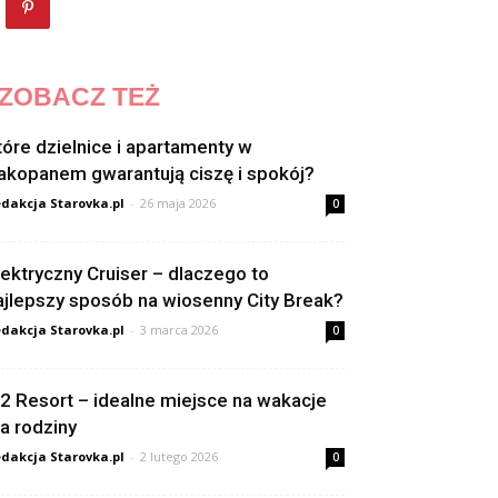
ZOBACZ TEŻ
tóre dzielnice i apartamenty w
akopanem gwarantują ciszę i spokój?
dakcja Starovka.pl
-
26 maja 2026
0
lektryczny Cruiser – dlaczego to
ajlepszy sposób na wiosenny City Break?
dakcja Starovka.pl
-
3 marca 2026
0
2 Resort – idealne miejsce na wakacje
la rodziny
dakcja Starovka.pl
-
2 lutego 2026
0