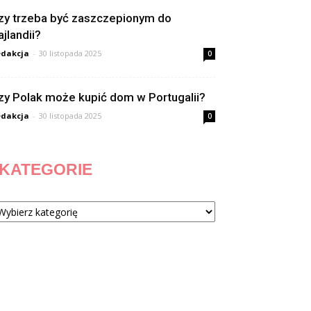
zy trzeba być zaszczepionym do
ajlandii?
dakcja
-
30 listopada 2025
0
zy Polak może kupić dom w Portugalii?
dakcja
-
30 listopada 2025
0
KATEGORIE
tegorie