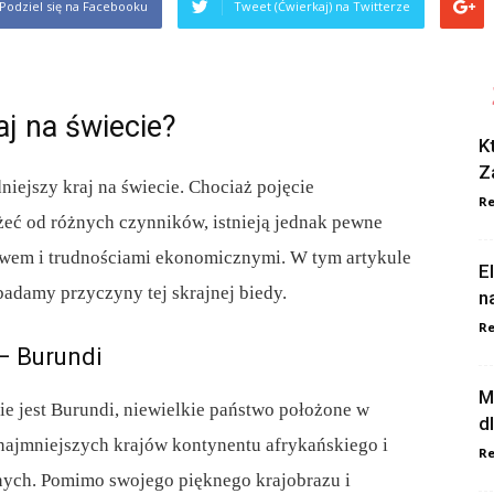
Podziel się na Facebooku
Tweet (Ćwierkaj) na Twitterze
aj na świecie?
K
Z
dniejszy kraj na świecie. Chociaż pojęcie
Re
żeć od różnych czynników, istnieją jednak pewne
stwem i trudnościami ekonomicznymi. W tym artykule
E
badamy przyczyny tej skrajnej biedy.
n
Re
 – Burundi
M
ie jest Burundi, niewielkie państwo położone w
d
najmniejszych krajów kontynentu afrykańskiego i
Re
onych. Pomimo swojego pięknego krajobrazu i