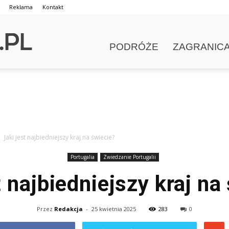
Reklama
Kontakt
PODRÓŻE
ZAGRANIC
Jaki jest najbiedniejszy kraj na świecie?
Portugalia
Zwiedzanie Portugalii
t najbiedniejszy kraj na
Przez
Redakcja
-
25 kwietnia 2025
283
0