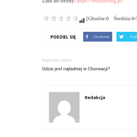
Link do strony:
https://trendliving.pl/
[Głosów:0 Średnia:0/
PODZIEL SIĘ
Facebook
Twit
Poprzedni artykuł
Gdzie jest najładniej w Chorwacji?
Redakcja