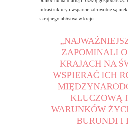
pomoc humanitarną i rozwój gospodarczy. 
infrastruktury i wsparcie zdrowotne są ni
skrajnego ubóstwa w kraju.
„NAJWAŻNIEJSZ
ZAPOMINALI O
KRAJACH NA ŚW
WSPIERAĆ ICH 
MIĘDZYNAROD
KLUCZOWĄ R
WARUNKÓW ŻYCI
BURUNDI I