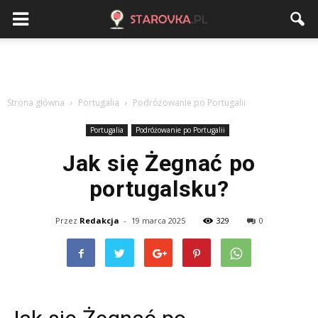
Strona główna
Portugalia
Podróżowanie po Portugalii
Portugalia
Podróżowanie po Portugalii
Jak się Żegnać po
portugalsku?
Przez
Redakcja
-
19 marca 2025
329
0