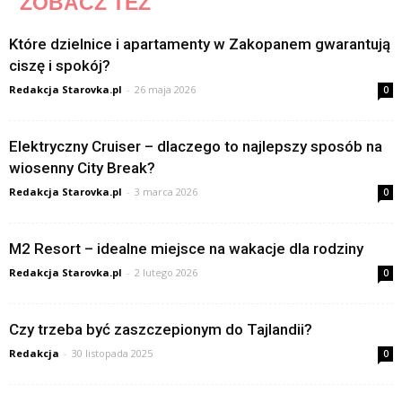
ZOBACZ TEŻ
Które dzielnice i apartamenty w Zakopanem gwarantują
ciszę i spokój?
Redakcja Starovka.pl
-
26 maja 2026
0
Elektryczny Cruiser – dlaczego to najlepszy sposób na
wiosenny City Break?
Redakcja Starovka.pl
-
3 marca 2026
0
M2 Resort – idealne miejsce na wakacje dla rodziny
Redakcja Starovka.pl
-
2 lutego 2026
0
Czy trzeba być zaszczepionym do Tajlandii?
Redakcja
-
30 listopada 2025
0