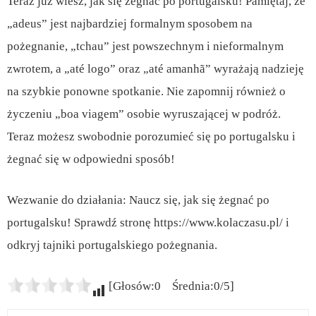
Teraz już wiesz, jak się żegnać po portugalsku! Pamiętaj, że
„adeus” jest najbardziej formalnym sposobem na
pożegnanie, „tchau” jest powszechnym i nieformalnym
zwrotem, a „até logo” oraz „até amanhã” wyrażają nadzieję
na szybkie ponowne spotkanie. Nie zapomnij również o
życzeniu „boa viagem” osobie wyruszającej w podróż.
Teraz możesz swobodnie porozumieć się po portugalsku i
żegnać się w odpowiedni sposób!
Wezwanie do działania: Naucz się, jak się żegnać po
portugalsku! Sprawdź stronę https://www.kolaczasu.pl/ i
odkryj tajniki portugalskiego pożegnania.
[Głosów:0 Średnia:0/5]