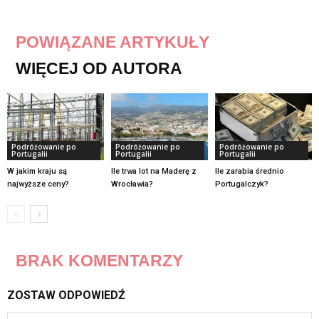
POWIĄZANE ARTYKUŁY
WIĘCEJ OD AUTORA
Podróżowanie po
Podróżowanie po
Podróżowanie po
Portugalii
Portugalii
Portugalii
W jakim kraju są
Ile trwa lot na Maderę z
Ile zarabia średnio
najwyższe ceny?
Wrocławia?
Portugalczyk?
BRAK KOMENTARZY
ZOSTAW ODPOWIEDŹ