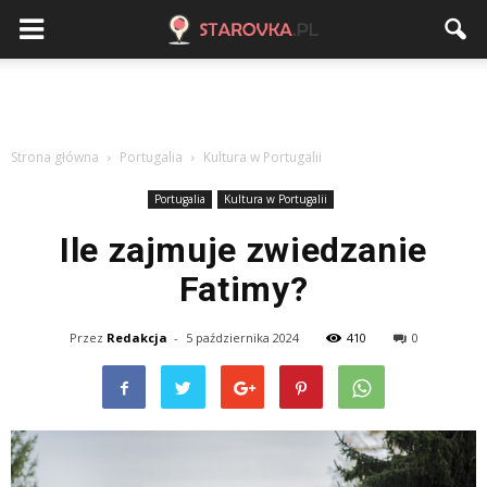
Strona główna
Portugalia
Kultura w Portugalii
Portugalia
Kultura w Portugalii
Ile zajmuje zwiedzanie
Fatimy?
Przez
Redakcja
-
5 października 2024
410
0