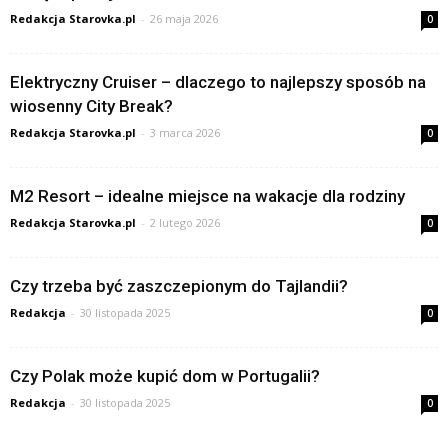
Redakcja Starovka.pl
-
26 maja 2026
0
Elektryczny Cruiser – dlaczego to najlepszy sposób na
wiosenny City Break?
Redakcja Starovka.pl
-
3 marca 2026
0
M2 Resort – idealne miejsce na wakacje dla rodziny
Redakcja Starovka.pl
-
2 lutego 2026
0
Czy trzeba być zaszczepionym do Tajlandii?
Redakcja
-
30 listopada 2025
0
Czy Polak może kupić dom w Portugalii?
Redakcja
-
30 listopada 2025
0