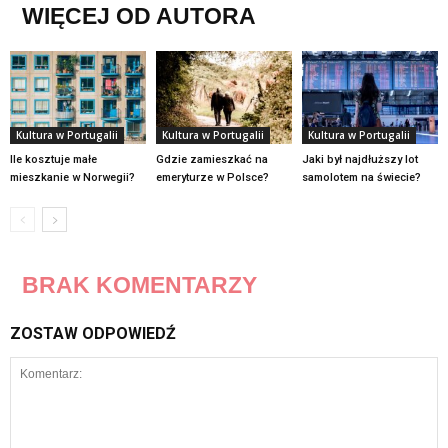
WIĘCEJ OD AUTORA
Kultura w Portugalii
Kultura w Portugalii
Kultura w Portugalii
Ile kosztuje małe
Gdzie zamieszkać na
Jaki był najdłuższy lot
mieszkanie w Norwegii?
emeryturze w Polsce?
samolotem na świecie?
BRAK KOMENTARZY
ZOSTAW ODPOWIEDŹ