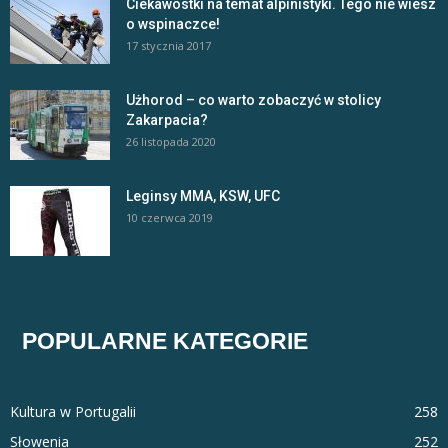
Ciekawostki na temat alpinistyki. Tego nie wiesz
o wspinaczce!
17 stycznia 2017
Użhorod – co warto zobaczyć w stolicy
Zakarpacia?
26 listopada 2020
Leginsy MMA, KSW, UFC
10 czerwca 2019
POPULARNE KATEGORIE
Kultura w Portugalii
258
Słowenia
252