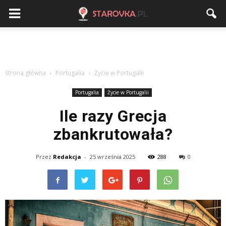
Strona główna
Portugalia
Życie w Portugalii
Portugalia
Życie w Portugalii
Ile razy Grecja
zbankrutowała?
Przez
Redakcja
-
25 września 2025
288
0