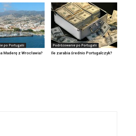
e po Portugalii
Podróżowanie po Portugalii
t na Maderę z Wrocławia?
Ile zarabia średnio Portugalczyk?