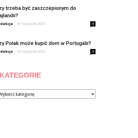
zy trzeba być zaszczepionym do
ajlandii?
dakcja
-
30 listopada 2025
0
zy Polak może kupić dom w Portugalii?
dakcja
-
30 listopada 2025
0
KATEGORIE
tegorie