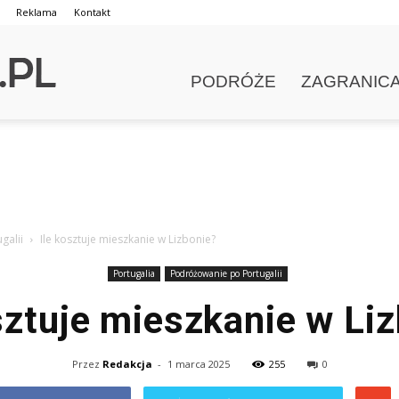
Reklama
Kontakt
PODRÓŻE
ZAGRANIC
galii
Ile kosztuje mieszkanie w Lizbonie?
Portugalia
Podróżowanie po Portugalii
sztuje mieszkanie w Li
Przez
Redakcja
-
1 marca 2025
255
0