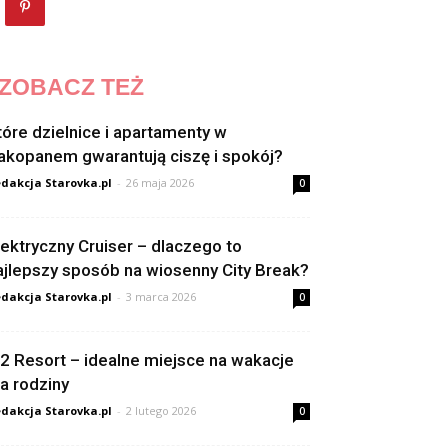
ZOBACZ TEŻ
tóre dzielnice i apartamenty w
akopanem gwarantują ciszę i spokój?
dakcja Starovka.pl
-
26 maja 2026
0
lektryczny Cruiser – dlaczego to
ajlepszy sposób na wiosenny City Break?
dakcja Starovka.pl
-
3 marca 2026
0
2 Resort – idealne miejsce na wakacje
la rodziny
dakcja Starovka.pl
-
2 lutego 2026
0