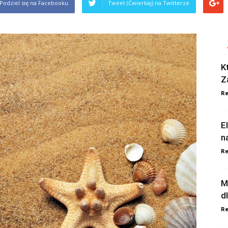
Podziel się na Facebooku
Tweet (Ćwierkaj) na Twitterze
K
Z
Re
E
n
Re
M
d
Re