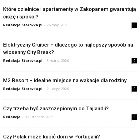
Które dzielnice i apartamenty w Zakopanem gwarantują
ciszę i spokój?
Redakcja Starovka.pl
-
26 maja 2026
0
Elektryczny Cruiser – dlaczego to najlepszy sposób na
wiosenny City Break?
Redakcja Starovka.pl
-
3 marca 2026
0
M2 Resort – idealne miejsce na wakacje dla rodziny
Redakcja Starovka.pl
-
2 lutego 2026
0
Czy trzeba być zaszczepionym do Tajlandii?
Redakcja
-
30 listopada 2025
0
Czy Polak może kupić dom w Portugalii?