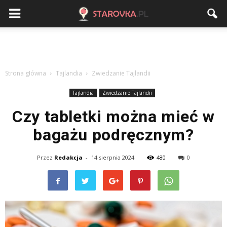
Strona główna
Tajlandia
Zwiedzanie Tajlandii
Tajlandia
Zwiedzanie Tajlandii
Czy tabletki można mieć w
bagażu podręcznym?
Przez
Redakcja
-
14 sierpnia 2024
480
0