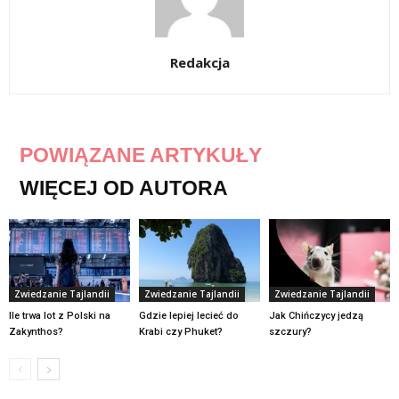
Redakcja
POWIĄZANE ARTYKUŁY
WIĘCEJ OD AUTORA
Zwiedzanie Tajlandii
Zwiedzanie Tajlandii
Zwiedzanie Tajlandii
Ile trwa lot z Polski na
Gdzie lepiej lecieć do
Jak Chińczycy jedzą
Zakynthos?
Krabi czy Phuket?
szczury?