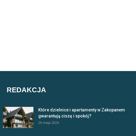
REDAKCJA
Które dzielnice i apartamenty w Zakopanem
gwarantują ciszę i spokój?
26 maja 2026