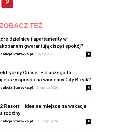
ZOBACZ TEŻ
tóre dzielnice i apartamenty w
akopanem gwarantują ciszę i spokój?
dakcja Starovka.pl
-
26 maja 2026
0
lektryczny Cruiser – dlaczego to
ajlepszy sposób na wiosenny City Break?
dakcja Starovka.pl
-
3 marca 2026
0
2 Resort – idealne miejsce na wakacje
la rodziny
dakcja Starovka.pl
-
2 lutego 2026
0