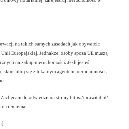
iu umowy notarialnej, zarejestruj nieruchomość w
rwacji na takich samych zasadach jak obywatele
 Unii Europejskiej. Jednakże, osoby spoza UE muszą
nych na zakup nieruchomości. Jeśli jesteś
, skonsultuj się z lokalnym agentem nieruchomości,
pu.
Zachęcam do odwiedzenia strony https://prowital.pl/
 na ten temat.
5]