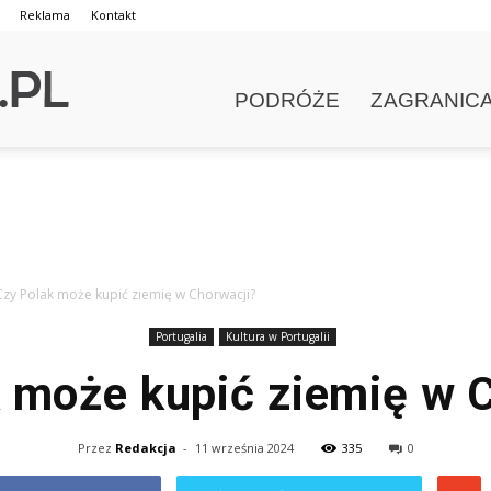
Reklama
Kontakt
PODRÓŻE
ZAGRANIC
Czy Polak może kupić ziemię w Chorwacji?
Portugalia
Kultura w Portugalii
 może kupić ziemię w 
Przez
Redakcja
-
11 września 2024
335
0