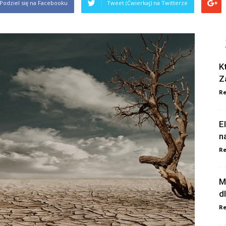
Podziel się na Facebooku
Tweet (Ćwierkaj) na Twitterze
K
Z
Re
E
n
Re
M
d
Re