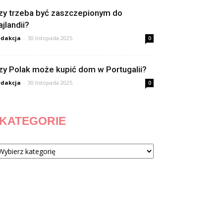
zy trzeba być zaszczepionym do
ajlandii?
dakcja
-
30 listopada 2025
0
zy Polak może kupić dom w Portugalii?
dakcja
-
30 listopada 2025
0
KATEGORIE
tegorie