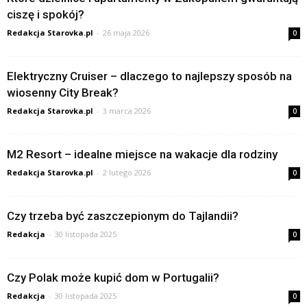
ciszę i spokój?
Redakcja Starovka.pl
-
26 maja 2026
0
Elektryczny Cruiser – dlaczego to najlepszy sposób na
wiosenny City Break?
Redakcja Starovka.pl
-
3 marca 2026
0
M2 Resort – idealne miejsce na wakacje dla rodziny
Redakcja Starovka.pl
-
2 lutego 2026
0
Czy trzeba być zaszczepionym do Tajlandii?
Redakcja
-
30 listopada 2025
0
Czy Polak może kupić dom w Portugalii?
Redakcja
-
30 listopada 2025
0