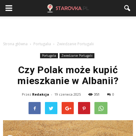
Strona główna
Portugalia
Zwiedzanie Portugalii
Portugalia
Zwiedzanie Portugalii
Czy Polak może kupić
mieszkanie w Albanii?
Przez
Redakcja
-
19 czerwca 2025
351
0