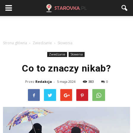
Strona główna
Zwiedzanie
Słowenia
Zwiedzanie
Słowenia
Co to znaczy nikab?
Przez
Redakcja
-
5 maja 2024
383
0