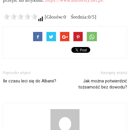
przejść do artykułu:
https://www.autotesty.net.pl/
[Głosów:0 Średnia:0/5]
Poprzedni artykuł
Następny artykuł
Ile czasu leci się do Albanii?
Jak można potwierdzić
tożsamość bez dowodu?