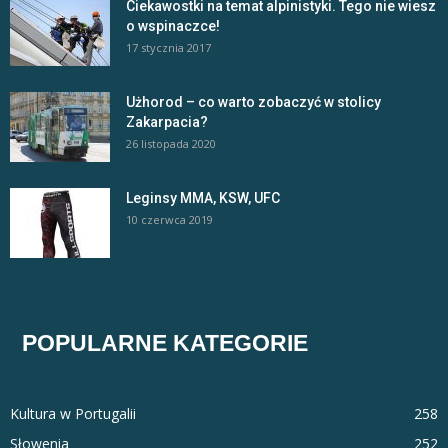
Ciekawostki na temat alpinistyki. Tego nie wiesz
o wspinaczce!
17 stycznia 2017
Użhorod – co warto zobaczyć w stolicy
Zakarpacia?
26 listopada 2020
Leginsy MMA, KSW, UFC
10 czerwca 2019
POPULARNE KATEGORIE
Kultura w Portugalii
258
Słowenia
252