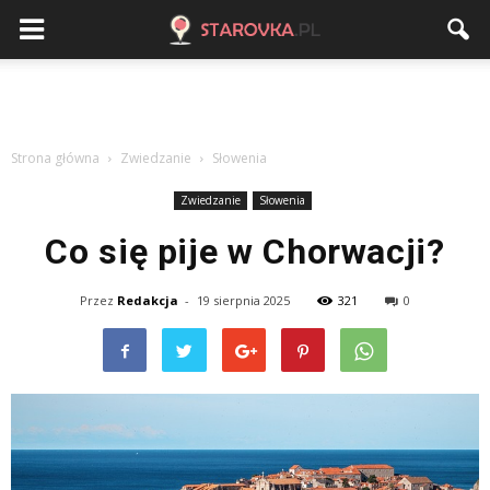
Strona główna
Zwiedzanie
Słowenia
Zwiedzanie
Słowenia
Co się pije w Chorwacji?
Przez
Redakcja
-
19 sierpnia 2025
321
0