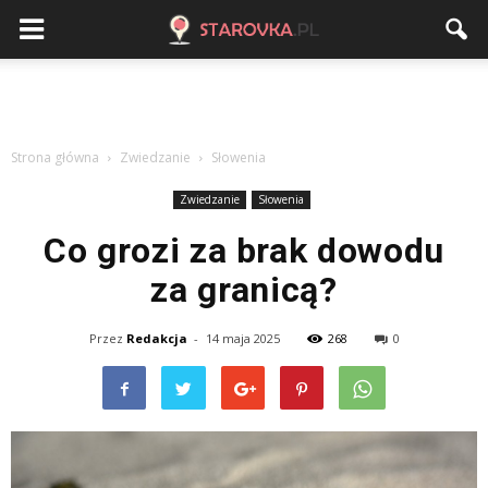
Strona główna
Zwiedzanie
Słowenia
Zwiedzanie
Słowenia
Co grozi za brak dowodu
za granicą?
Przez
Redakcja
-
14 maja 2025
268
0