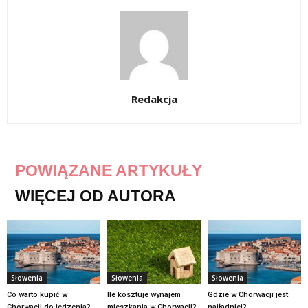
Redakcja
POWIĄZANE ARTYKUŁY
WIĘCEJ OD AUTORA
Słowenia
Słowenia
Słowenia
Co warto kupić w
Ile kosztuje wynajem
Gdzie w Chorwacji jest
Chorwacji do jedzenia?
mieszkania w Chorwacji?
najładniej?