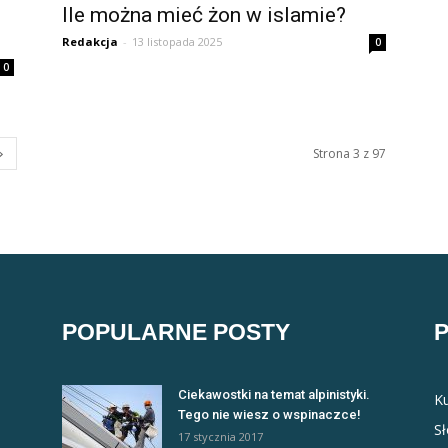
Ile można mieć żon w islamie?
Redakcja
-
13 listopada 2025
0
0
Strona 3 z 97
POPULARNE POSTY
Ciekawostki na temat alpinistyki.
Ku
Tego nie wiesz o wspinaczce!
S
17 stycznia 2017