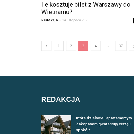
Ile kosztuje bilet z Warszawy do
Wietnamu?
Redakcja
-
14 listopada 2025
...
1
2
3
4
97
REDAKCJA
Które dzielnice i apartamenty w
Zakopanem gwarantują ciszę i
spokój?