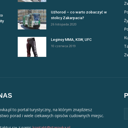
Zw
Po
Użhorod – co warto zobaczyć w
to
stolicy Zakarpacia?
Ży
ity
26 listopada 2020
Po
Ku
Leginsy MMA, KSW, UFC
Ta
10 czerwca 2019
Zw
NAS
ovka.pl to portal turystyczny, na którym znajdziesz
two porad i wiele ciekawych opisów cudownych miejsc.
taktuj się z nami:
kontakt@starovka.pl