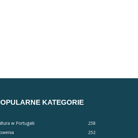
POPULARNE KATEGORIE
ltura w Portugalii
258
łowenia
252