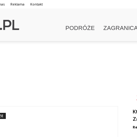
nas
Reklama
Kontakt
PODRÓŻE
ZAGRANIC
K
ZE
Z
Re