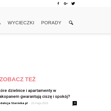
A
WYCIECZKI
PORADY
ZOBACZ TEŻ
tóre dzielnice i apartamenty w
akopanem gwarantują ciszę i spokój?
dakcja Starovka.pl
-
26 maja 2026
0