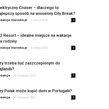
lektryczny Cruiser – dlaczego to
ajlepszy sposób na wiosenny City Break?
dakcja Starovka.pl
-
3 marca 2026
0
2 Resort – idealne miejsce na wakacje
la rodziny
dakcja Starovka.pl
-
2 lutego 2026
0
zy trzeba być zaszczepionym do
ajlandii?
dakcja
-
30 listopada 2025
0
zy Polak może kupić dom w Portugalii?
dakcja
-
30 listopada 2025
0