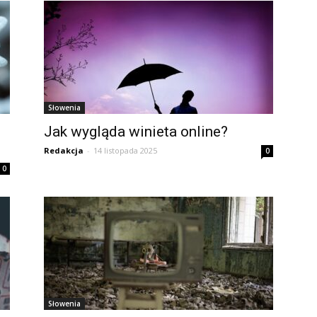
Słowenia
Jak wygląda winieta online?
Redakcja
-
14 listopada 2025
0
0
Słowenia