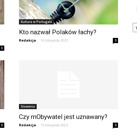
Ka
Kultura w Portugalii
Kto nazwał Polaków łachy?
Redakcja
-
16 listopada 2025
0
0
Słowenia
Czy mObywatel jest uznawany?
Redakcja
-
15 listopada 2025
0
0