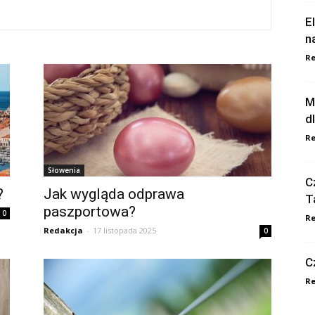
E
n
Re
M
d
Re
Słowenia
C
?
Jak wygląda odprawa
T
paszportowa?
0
Re
Redakcja
-
17 listopada 2025
0
C
Re