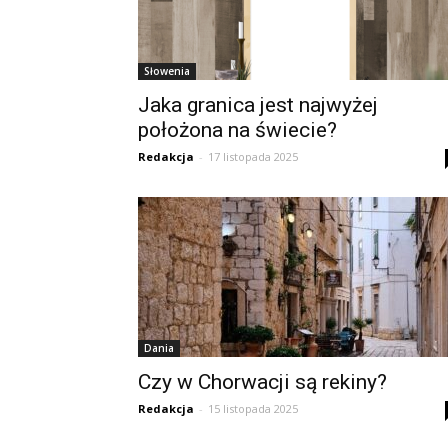
Słowenia
Jaka granica jest najwyżej
położona na świecie?
Redakcja
-
17 listopada 2025
Dania
Czy w Chorwacji są rekiny?
Redakcja
-
15 listopada 2025